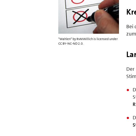
Kr
Bei 
zu
"Wahlen" by RvMWillich is licensed under
CC BY-NC-ND 2.0.
La
Der 
Stim
D
S
R
D
S