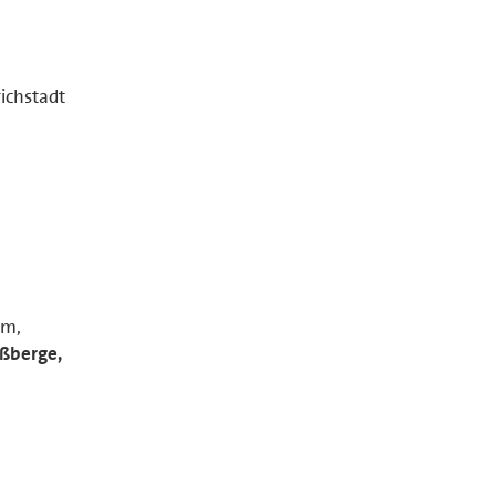
ichstadt
im,
ßberge,
m